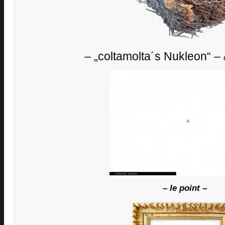
– „coltamolta´s Nukleon“ –
– le point –