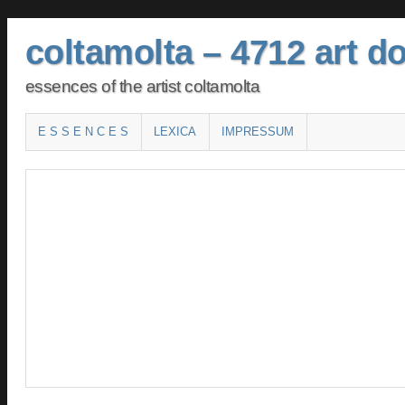
coltamolta – 4712 art do
essences of the artist coltamolta
Main menu
SKIP TO CONTENT
E S S E N C E S
LEXICA
IMPRESSUM