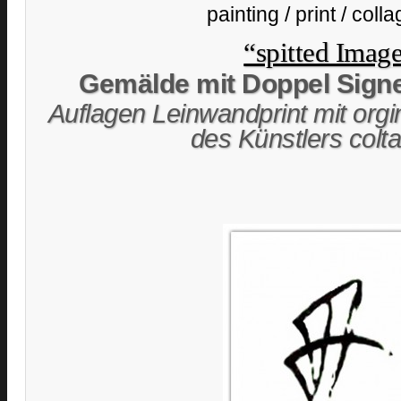
painting / print / coll
“spitted Imag
Gemälde mit Doppel Sign
Auflagen Leinwandprint mit org
des Künstlers colt