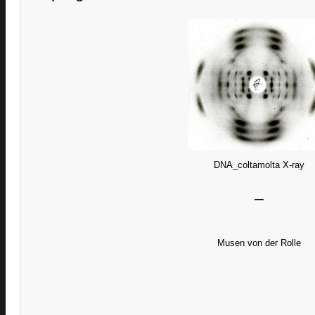
DNA_coltamolta X-ray
–
Musen von der Rolle