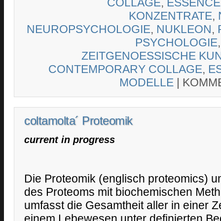
COLLAGE
,
ESSENCE
KONZENTRATE
,
NEUROPSYCHOLOGIE
,
NUKLEON
,
PSYCHOLOGIE
ZEITGENOESSISCHE KU
CONTEMPORARY COLLAGE
,
E
MODELLE
|
KOMME
coltamolta´ Proteomik
current in progress
Die Proteomik (englisch proteomics) u
des Proteoms mit biochemischen Met
umfasst die Gesamtheit aller in einer Z
einem Lebewesen unter definierten B