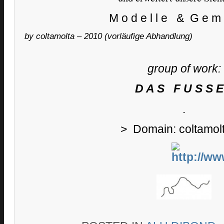
M o d e l l e & G e m 
by coltamolta – 2010 (vorläufige Abhandlung)
group of work:
D A S F U S S E
.
> Domain: coltamol