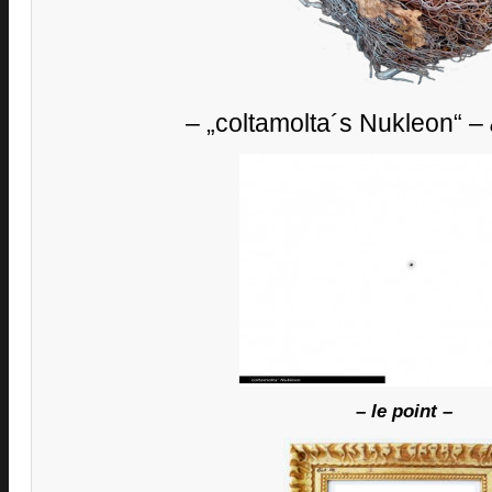
– „coltamolta´s Nukleon“ –
– le point –