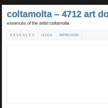
coltamolta – 4712 art do
essences of the artist coltamolta
Main menu
SKIP TO CONTENT
E S S E N C E S
LEXICA
IMPRESSUM