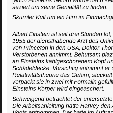
[
auch Einsteins Gehirn wurde nach sei
seziert um seine Genialität zu finden.
Skurriler Kult um ein Hirn im Einmachg
Albert Einstein ist seit drei Stunden tot,
1955 der diensthabende Arzt des Univ
von Princeton in den USA, Doktor Tho
Verstorbenen annimmt. Behutsam plazi
an Einsteins kahlgeschorenem Kopf und
Schädeldecke. Vorsichtig entnimmt er
Relativitätstheorie das Gehirn, stückelt
verpackt sie in zwei mit Formalin gefül
Einsteins Körper wird eingeäschert.
Schweigend betrachtet der untersetzte
Die Arbeitsanleitung hatte Harvey de
Vogts entnommen. Der hatte im Auftra